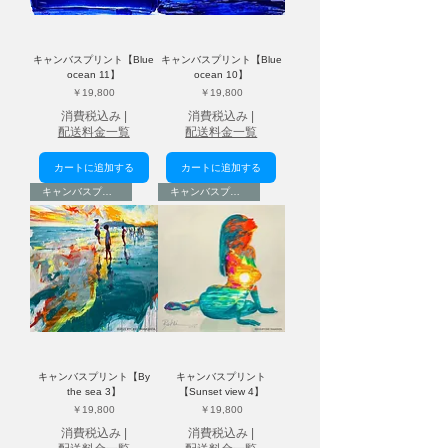
キャンバスプリント【Blue
キャンバスプリント【Blue
ocean 11】
ocean 10】
価格
価格
￥19,800
￥19,800
消費税込み
|
消費税込み
|
配送料金一覧
配送料金一覧
カートに追加する
カートに追加する
キャンバスプリント
キャンバスプリント
キャンバスプリント【By
キャンバスプリント
the sea 3】
【Sunset view 4】
価格
価格
￥19,800
￥19,800
消費税込み
|
消費税込み
|