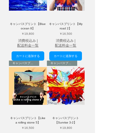
キャンバスプリント【Blue
キャンバスプリント【My
ocean 8】
road 2】
価格
価格
￥19,800
￥16,500
消費税込み
|
消費税込み
|
配送料金一覧
配送料金一覧
カートに追加する
カートに追加する
キャンバスプリント
キャンバスプリント
キャンバスプリント【Like
キャンバスプリント
a rolling stone 5】
【Sunrise 3-2】
価格
価格
￥16,500
￥19,800