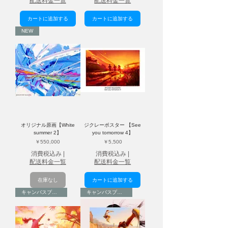
配送料金一覧
配送料金一覧
カートに追加する
カートに追加する
NEW
オリジナル原画【White
ジクレーポスター 【See
summer 2】
you tomorrow 4】
価格
価格
￥550,000
￥5,500
消費税込み
|
消費税込み
|
配送料金一覧
配送料金一覧
在庫なし
カートに追加する
キャンバスプリント
キャンバスプリント