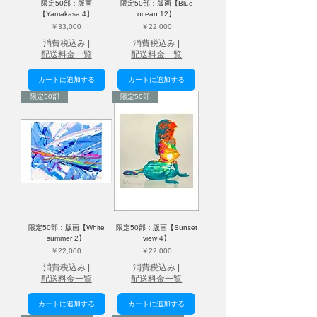
限定50部：版画
限定50部：版画【Blue
【Yamakasa 4】
ocean 12】
価格
価格
￥33,000
￥22,000
消費税込み
|
消費税込み
|
配送料金一覧
配送料金一覧
カートに追加する
カートに追加する
限定50部
限定50部
限定50部：版画【White
限定50部：版画【Sunset
summer 2】
view 4】
価格
価格
￥22,000
￥22,000
消費税込み
|
消費税込み
|
配送料金一覧
配送料金一覧
カートに追加する
カートに追加する