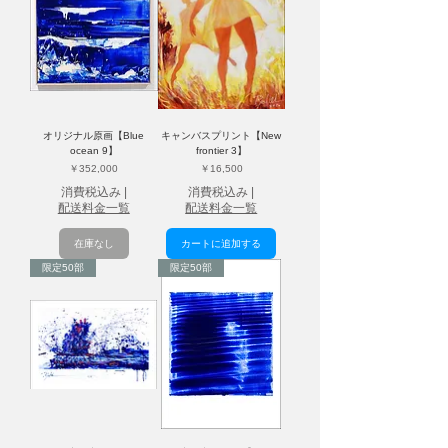
オリジナル原画【Blue
キャンバスプリント【New
ocean 9】
frontier 3】
価格
価格
￥352,000
￥16,500
消費税込み
|
消費税込み
|
配送料金一覧
配送料金一覧
在庫なし
カートに追加する
限定50部
限定50部