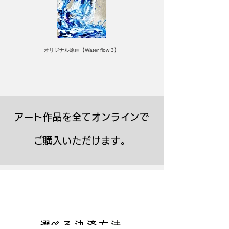
オリジナル原画【Water flow 3】
アート作品を全てオンラインで
ご購入いただけます。
キャンバスプリント【Frontier 7 2026-1】
ジクレーポスター 【Frontier 7 2026-1】
キャンバスプリント【Horizon 2026-1】
限定50部：版画【Frontier 7 2026-1】
オリジナル原画【Frontier 7-2026-1】
オリジナル原画【Yamakasa box 5】
キャンバスプリント【Yamakasa 5】
オリジナル原画【Splash image 2】
オリジナル原画【Splash image 1】
オリジナル原画【Horizon 2026-1】
キャンバスプリント【Ballet jumper
オリジナル原画【Yamakasa box】
限定50部：版画【Yamakasa 5】
キャンバスプリント【Sunset】
限定50部：版画【Renjishi 3】
3（digital）】
​選べる決済方法