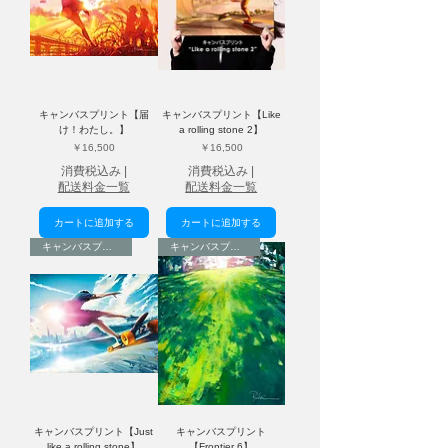
キャンバスプリント【届
キャンバスプリント【Like
け！わたし。】
a rolling stone 2】
価格
価格
￥16,500
￥16,500
消費税込み
|
消費税込み
|
配送料金一覧
配送料金一覧
カートに追加する
カートに追加する
キャンバスプリント
キャンバスプリント
キャンバスプリント【Just
キャンバスプリント
like a rolling stone】
【Frontier 6】