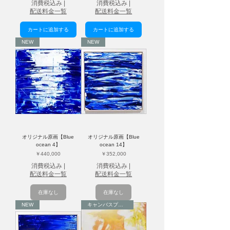
消費税込み
|
消費税込み
|
配送料金一覧
配送料金一覧
カートに追加する
カートに追加する
NEW
NEW
オリジナル原画【Blue
オリジナル原画【Blue
ocean 4】
ocean 14】
価格
価格
￥440,000
￥352,000
消費税込み
|
消費税込み
|
配送料金一覧
配送料金一覧
在庫なし
在庫なし
NEW
キャンバスプリント