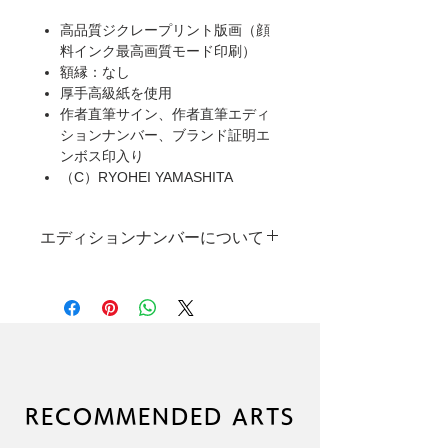
高品質ジクレープリント版画（顔
料インク最高画質モード印刷）
額縁：なし
厚手高級紙を使用
作者直筆サイン、作者直筆エディ
ションナンバー、ブランド証明エ
ンボス印入り
（C）RYOHEI YAMASHITA
エディションナンバーについて
本製品は限定受注生産のため、一部ご
とに異なった作者直筆エディションナ
ンバーが入ります。
なお、エディションナンバーの指定に
は対応しかねますので、あらかじめご
了承ください。
RECOMMENDED ARTS