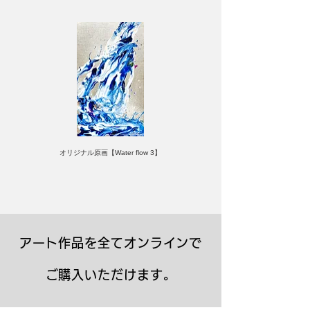
オリジナル原画【Water flow 3】
アート作品を全てオンラインで
ご購入いただけます。
キャンバスプリント【Frontier 7 2026-1】
ジクレーポスター 【Frontier 7 2026-1】
キャンバスプリント【Horizon 2026-1】
限定50部：版画【Frontier 7 2026-1】
オリジナル原画【Frontier 7-2026-1】
オリジナル原画【Yamakasa box 5】
キャンバスプリント【Yamakasa 5】
オリジナル原画【Splash image 2】
オリジナル原画【Splash image 1】
オリジナル原画【Horizon 2026-1】
キャンバスプリント【Ballet jumper
オリジナル原画【Yamakasa box】
限定50部：版画【Yamakasa 5】
キャンバスプリント【Sunset】
限定50部：版画【Renjishi 3】
3（digital）】