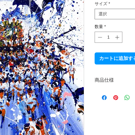
サイズ
*
選択
数量
*
カートに追加す
商品仕様
プリント生地：麻10
麻100％のプリント
ます。UVインクジ
準7色（CMYKLcL
またニス加工を施す
ました。