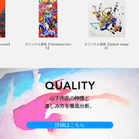
nset】
オリジナル原画【Yamakasa box
オリジナル原画【Splash image
5】
2】
QUALITY
hi 3】
キャンバスプリント【Horizon
オリジナル原画【Yamakasa box】
山下作品の特徴と
2026-1】
楽しみ方を徹底分析。
詳細はこちら