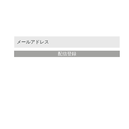
お得なクーポンや新作情報をお届けします。
メールアドレスを入力してください：
配信登録
​現代絵師工房
について
ストア運営: STUDIO絵場
所在地： 神奈川県藤沢市
メールアドレス:
ryohei@artmaster.jp
利用規約
プライバシーポリシー