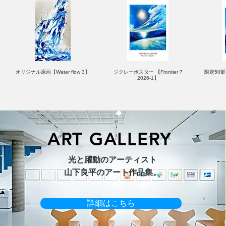
オリジナル原画【Water flow 3】
ジクレーポスター 【Frontier 7
限定50部：
2026-1】
ART GALLERY
オリジナル原画【Horizon 2026-
オリジナル原画【Splash image
キャンバスプリント【Ballet jumper
オリジナル原画【Frontier 7-2026-
限定50部
光と躍動のアーティスト​
1】
1】
3（digital）】
1】
​山下良平のアート作品集。
詳細はこちら