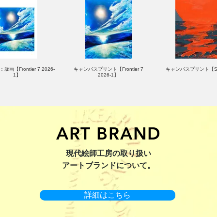
版画【Frontier 7 2026-
キャンバスプリント【Frontier 7
キャンバスプリント【Su
1】
2026-1】
ART BRAND
：版画【Yamakasa 5】
キャンバスプリント【Yamakasa
限定50部：版画【Renjis
現代絵師工房の取り扱い
5】
アートブランドについて。
詳細はこちら