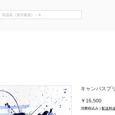
商品カテゴリ ▼
来店購入
作家情報
個展
キャンバスプリン
価
￥16,500
格
消費税込み
|
配送料