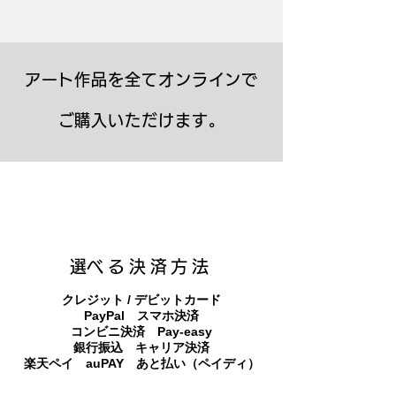
アート作品を全てオンラインで
ご購入いただけます。
キャンバスプリント【Frontier 7 2026-1】
ジクレーポスター 【Frontier 7 2026-1】
キャンバスプリント【Horizon 2026-1】
限定50部：版画【Frontier 7 2026-1】
オリジナル原画【Frontier 7-2026-1】
オリジナル原画【Yamakasa box 5】
キャンバスプリント【Yamakasa 5】
オリジナル原画【Splash image 2】
オリジナル原画【Splash image 1】
オリジナル原画【Horizon 2026-1】
キャンバスプリント【Ballet jumper
オリジナル原画【Yamakasa box】
限定50部：版画【Yamakasa 5】
キャンバスプリント【Sunset】
限定50部：版画【Renjishi 3】
3（digital）】
​選べる決済方法
クレジット / デビットカード
PayPal スマホ決済
​コンビニ決済 Pay-easy
​銀行振込 キャリア決済
​楽天ペイ auPAY あと払い（ペイディ）