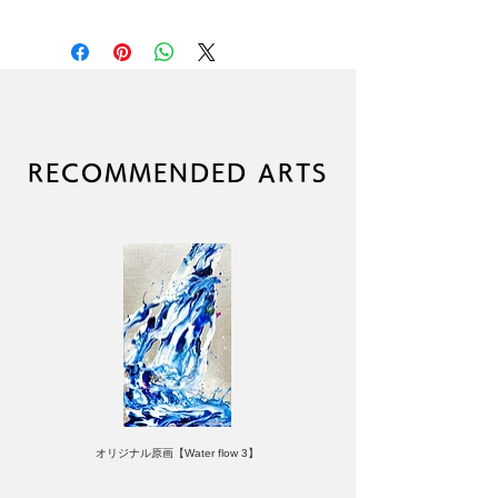
高品質ジクレープリントポスター
（顔料インク使用）
本品に額縁は付属しません
高級アート紙を使用
作者直筆サイン入り
（C）RYOHEI YAMASHITA
ブランド：LIKE A ROLLING
RECOMMENDED ARTS
STONE
オリジナル原画【Water flow 3】