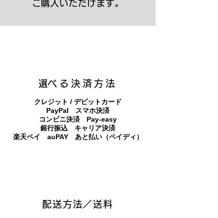
ご購入いただけます。
キャンバスプリント【Frontier 7 2026-1】
ジクレーポスター 【Frontier 7 2026-1】
キャンバスプリント【Horizon 2026-1】
限定50部：版画【Frontier 7 2026-1】
オリジナル原画【Frontier 7-2026-1】
オリジナル原画【Yamakasa box 5】
キャンバスプリント【Yamakasa 5】
オリジナル原画【Splash image 2】
オリジナル原画【Splash image 1】
オリジナル原画【Horizon 2026-1】
キャンバスプリント【Ballet jumper
オリジナル原画【Yamakasa box】
限定50部：版画【Yamakasa 5】
キャンバスプリント【Sunset】
限定50部：版画【Renjishi 3】
3（digital）】
​選べる決済方法
クレジット / デビットカード
PayPal スマホ決済
​コンビニ決済 Pay-easy
​銀行振込 キャリア決済
​楽天ペイ auPAY あと払い（ペイディ）
配送方法／送料