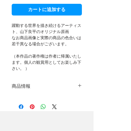
カートに追加する
躍動する世界を描き続けるアーティス
ト、山下良平のオリジナル原画
なお商品画像と実際の商品の色合いは
若干異なる場合がございます。
（本作品の著作権は作者に帰属いたし
ます。個人の観賞用としてお楽しみ下
さい。 ）
商品情報
オリジナル原画
制作年：2025年
絵画サイズ：530mm×530mm※額
縁なし
技法：キャンバスにアクリルペイ
ント