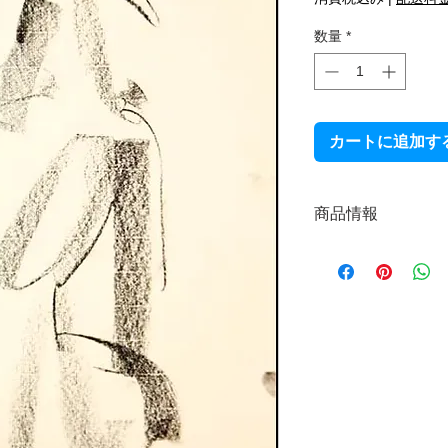
数量
*
カートに追加す
商品情報
オリジナル原画
制作年：2011年
本体サイズ：510
技法：画用紙にチ
サイン：あり