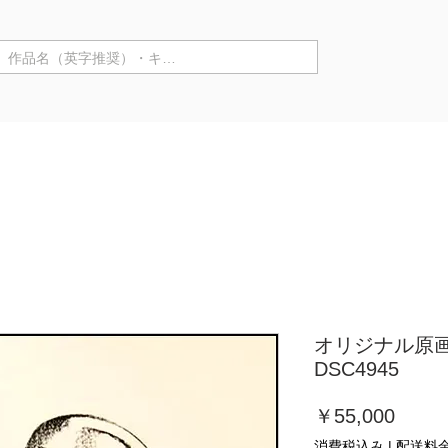
商品カテゴリ ▼
来店購入
作家情報
個展
オリジナル原
DSC4945
価
￥55,000
格
消費税込み
|
配送料