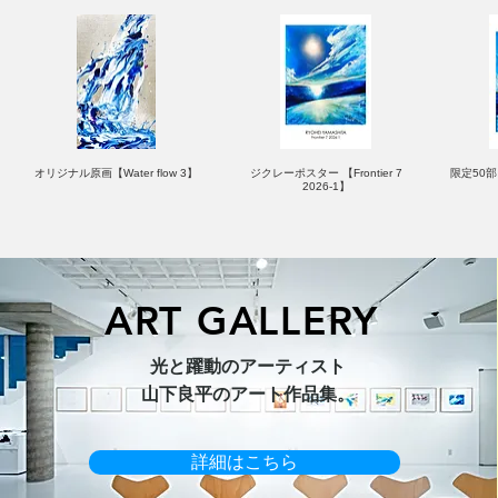
オリジナル原画【Water flow 3】
ジクレーポスター 【Frontier 7
限定50部：
2026-1】
ART GALLERY
オリジナル原画【Horizon 2026-
オリジナル原画【Splash image
キャンバスプリント【Ballet jumper
オリジナル原画【Frontier 7-2026-
限定50部
光と躍動のアーティスト​
1】
1】
3（digital）】
1】
​山下良平のアート作品集。
詳細はこちら