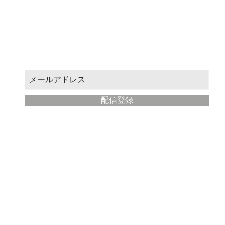
お得なクーポンや新作情報をお届けします。
メールアドレスを入力してください：
配信登録
​現代絵師工房
について
ストア運営: STUDIO絵場
所在地： 神奈川県藤沢市
メールアドレス:
ryohei@artmaster.jp
利用規約
プライバシーポリシー