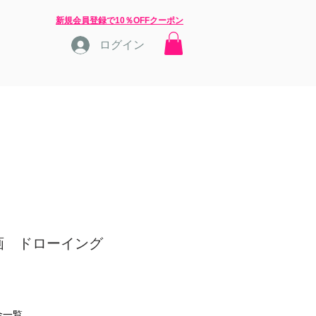
​新規会員登録で10％OFFクーポン
ログイン
店長ブログ
問合せ
画 ドローイング
金一覧