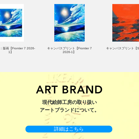
版画【Frontier 7 2026-
キャンバスプリント【Frontier 7
キャンバスプリント【Su
1】
2026-1】
ART BRAND
：版画【Yamakasa 5】
キャンバスプリント【Yamakasa
限定50部：版画【Renjis
現代絵師工房の取り扱い
5】
アートブランドについて。
詳細はこちら