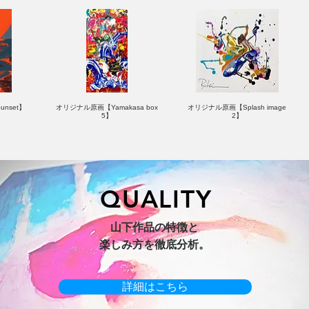
nset】
オリジナル原画【Yamakasa box
オリジナル原画【Splash image
5】
2】
QUALITY
hi 3】
キャンバスプリント【Horizon
オリジナル原画【Yamakasa box】
山下作品の特徴と
2026-1】
楽しみ方を徹底分析。
詳細はこちら