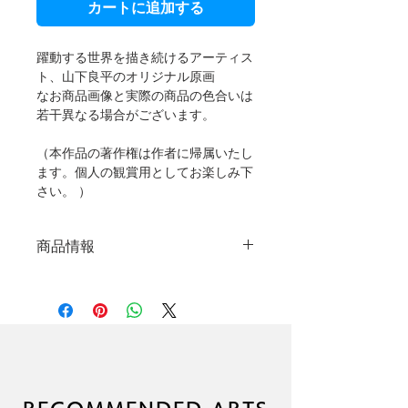
カートに追加する
躍動する世界を描き続けるアーティス
ト、山下良平のオリジナル原画
なお商品画像と実際の商品の色合いは
若干異なる場合がございます。
（本作品の著作権は作者に帰属いたし
ます。個人の観賞用としてお楽しみ下
さい。 ）
商品情報
オリジナル原画
制作年：2025年
絵画サイズ：530mm×530mm※額
縁なし
技法：キャンバスにアクリルペイ
ント
サイン：あり