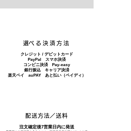
キャンバスプリント【Frontier 7 2026-1】
ジクレーポスター 【Frontier 7 2026-1】
キャンバスプリント【Horizon 2026-1】
限定50部：版画【Frontier 7 2026-1】
オリジナル原画【Frontier 7-2026-1】
オリジナル原画【Yamakasa box 5】
キャンバスプリント【Yamakasa 5】
オリジナル原画【Splash image 2】
オリジナル原画【Splash image 1】
オリジナル原画【Horizon 2026-1】
キャンバスプリント【Ballet jumper
オリジナル原画【Yamakasa box】
限定50部：版画【Yamakasa 5】
キャンバスプリント【Sunset】
限定50部：版画【Renjishi 3】
3（digital）】
​選べる決済方法
クレジット / デビットカード
PayPal スマホ決済
​コンビニ決済 Pay-easy
​銀行振込 キャリア決済
​楽天ペイ auPAY あと払い（ペイディ）
配送方法／送料
注文確定後7営業日内に発送