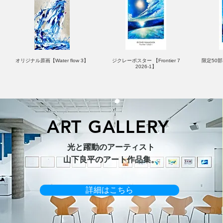
オリジナル原画【Water flow 3】
ジクレーポスター 【Frontier 7
限定50部：
2026-1】
ART GALLERY
オリジナル原画【Horizon 2026-
オリジナル原画【Splash image
キャンバスプリント【Ballet jumper
オリジナル原画【Frontier 7-2026-
限定50部
光と躍動のアーティスト​
1】
1】
3（digital）】
1】
​山下良平のアート作品集。
詳細はこちら