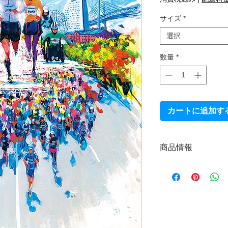
サイズ
*
選択
数量
*
カートに追加す
商品情報
オリジナル原画
制作年：2018年
作品サイズ：530
技法：木製パネル
サイン：あり