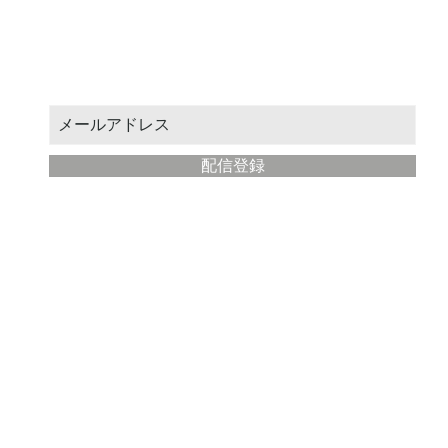
お得なクーポンや新作情報をお届けします。
メールアドレスを入力してください：
配信登録
​現代絵師工房
について
ストア運営: STUDIO絵場
所在地： 神奈川県藤沢市
メールアドレス:
ryohei@artmaster.jp
利用規約
プライバシーポリシー
特定商取引法に基づく表記