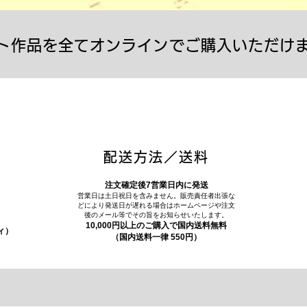
ト作品を全てオンラインでご購入いただけ
配送方法／送料
注文確定後7営業日内に発送
営業日は土日祝日を含みません。販売責任者出張な
どにより発送日が遅れる場合はホームページや注文
後のメール等でその旨をお知らせいたします。
10,000円以上のご購入で国内送料無料
ィ）
（国内送料一律 550円）