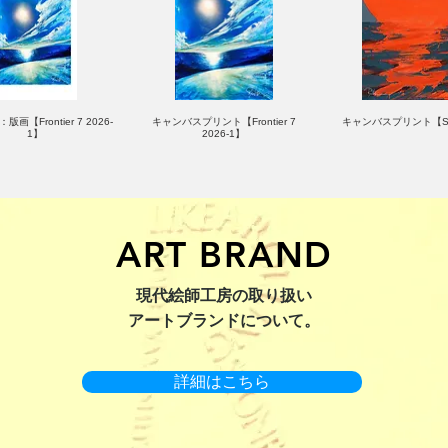
版画【Frontier 7 2026-
キャンバスプリント【Frontier 7
キャンバスプリント【Su
1】
2026-1】
ART BRAND
：版画【Yamakasa 5】
キャンバスプリント【Yamakasa
限定50部：版画【Renjis
現代絵師工房の取り扱い
5】
アートブランドについて。
詳細はこちら