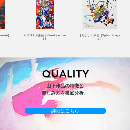
nset】
オリジナル原画【Yamakasa box
オリジナル原画【Splash image
5】
2】
QUALITY
hi 3】
キャンバスプリント【Horizon
オリジナル原画【Yamakasa box】
山下作品の特徴と
2026-1】
楽しみ方を徹底分析。
詳細はこちら