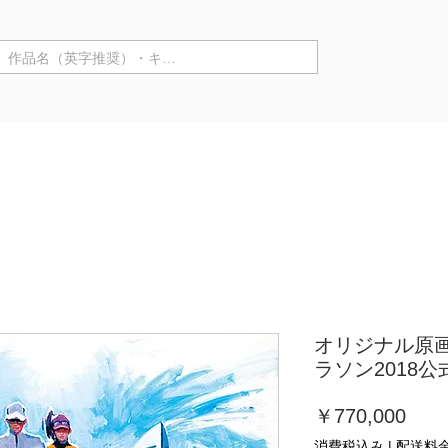
商品カテゴリ ▼
来店購入
作家情報
個展
オリジナル原画【
ラソン2018
価
￥770,000
格
消費税込み
|
配送料