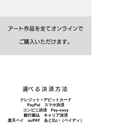
アート作品を全てオンラインで
ご購入いただけます。
キャンバスプリント【Frontier 7 2026-1】
ジクレーポスター 【Frontier 7 2026-1】
キャンバスプリント【Horizon 2026-1】
限定50部：版画【Frontier 7 2026-1】
オリジナル原画【Frontier 7-2026-1】
オリジナル原画【Yamakasa box 5】
キャンバスプリント【Yamakasa 5】
オリジナル原画【Splash image 2】
オリジナル原画【Splash image 1】
オリジナル原画【Horizon 2026-1】
キャンバスプリント【Ballet jumper
オリジナル原画【Yamakasa box】
限定50部：版画【Yamakasa 5】
キャンバスプリント【Sunset】
限定50部：版画【Renjishi 3】
3（digital）】
​選べる決済方法
クレジット / デビットカード
PayPal スマホ決済
​コンビニ決済 Pay-easy
​銀行振込 キャリア決済
​楽天ペイ auPAY あと払い（ペイディ）