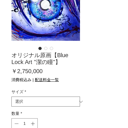
オリジナル原画【Blue
Lock Art "潔の瞳"】
価
￥2,750,000
格
消費税込み
|
配送料金一覧
サイズ
*
数量
*