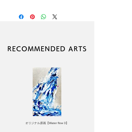
オリジナル原画
制作年：2025年
絵画サイズ：S80号
1455×1455mm ※額縁なし
技法：キャンバスにアクリルペイ
ント
サイン：裏面にあり（金城先生、
RECOMMENDED ARTS
ノ村先生、山下良平）
オリジナル原画【Water flow 3】