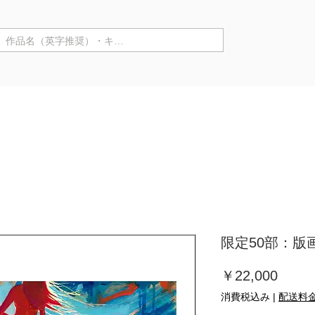
商品カテゴリ ▼
来店購入
作家情報
個展
限定50部：版画【
価
￥22,000
格
消費税込み
|
配送料