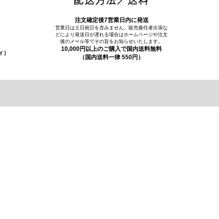
注文確定後7営業日内に発送
営業日は土日祝日を含みません。販売責任者出張な
どにより発送日が遅れる場合はホームページや注文
後のメール等でその旨をお知らせいたします。
10,000円以上のご購入で国内送料無料
ィ）
（国内送料一律 550円）
お問合せフォーム