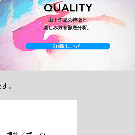
QUALITY
hi 3】
キャンバスプリント【Horizon
オリジナル原画【Yamakasa box】
山下作品の特徴と
2026-1】
楽しみ方を徹底分析。
詳細はこちら
ます。
​規約／ポリシー