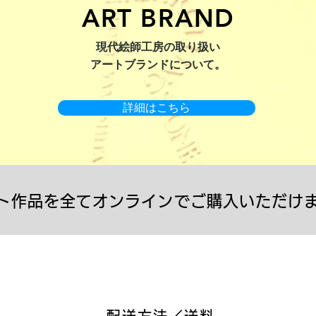
ART BRAND
：版画【Yamakasa 5】
キャンバスプリント【Yamakasa
限定50部：版画【Renjis
現代絵師工房の取り扱い
5】
アートブランドについて。
詳細はこちら
ト作品を全てオンラインでご購入いただけ
配送方法／送料