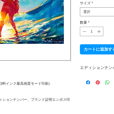
サイズ
*
選択
数量
*
カートに追加す
エディションナン
本製品は限定受注生
直筆エディションナ
顔料インク最高画質モード印刷）
なお、エディション
ので、あらかじめご
ィションナンバー、ブランド証明エンボス印