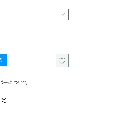
る
バーについて
産のため、一部ごとに異なった作者
ンバーが入ります。
ナンバーの指定には対応しかねます
了承ください。