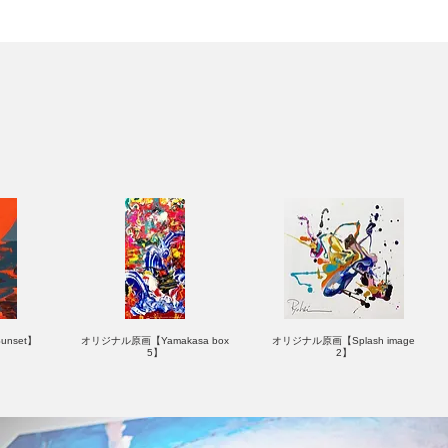
nset】
オリジナル原画【Yamakasa box
オリジナル原画【Splash image
5】
2】