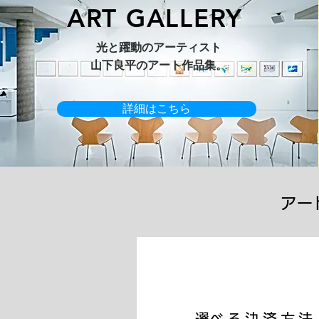
ART GALLERY
オリジナル原画【Horizon 2026-
オリジナル原画【Splash image
キャンバスプリント【Ballet jumper
オリジナル原画【Frontier 7-2026-
限定50部
光と躍動のアーティスト​
1】
1】
3（digital）】
1】
​山下良平のアート作品集。
詳細はこちら
アー
​選べる決済方法