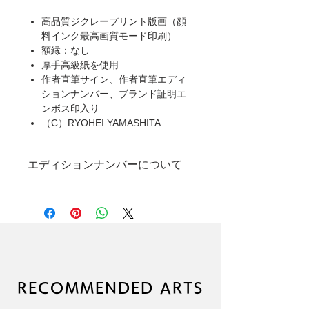
高品質ジクレープリント版画（顔
料インク最高画質モード印刷）
額縁：なし
厚手高級紙を使用
作者直筆サイン、作者直筆エディ
ションナンバー、ブランド証明エ
ンボス印入り
（C）RYOHEI YAMASHITA
エディションナンバーについて
本製品は限定受注生産のため、一部ご
とに異なった作者直筆エディションナ
ンバーが入ります。
なお、エディションナンバーの指定に
は対応しかねますので、あらかじめご
了承ください。
RECOMMENDED ARTS