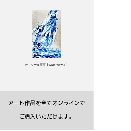
オリジナル原画【Water flow 3】
アート作品を全てオンラインで
ご購入いただけます。
キャンバスプリント【Frontier 7 2026-1】
ジクレーポスター 【Frontier 7 2026-1】
キャンバスプリント【Horizon 2026-1】
限定50部：版画【Frontier 7 2026-1】
オリジナル原画【Frontier 7-2026-1】
オリジナル原画【Yamakasa box 5】
キャンバスプリント【Yamakasa 5】
オリジナル原画【Splash image 2】
オリジナル原画【Splash image 1】
オリジナル原画【Horizon 2026-1】
キャンバスプリント【Ballet jumper
オリジナル原画【Yamakasa box】
限定50部：版画【Yamakasa 5】
キャンバスプリント【Sunset】
限定50部：版画【Renjishi 3】
3（digital）】