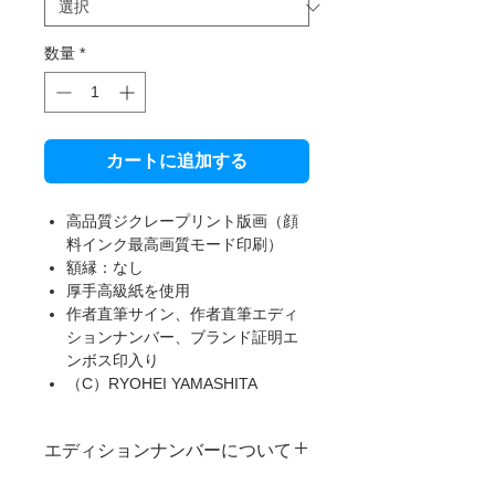
数量
*
カートに追加する
高品質ジクレープリント版画（顔
料インク最高画質モード印刷）
額縁：なし
厚手高級紙を使用
作者直筆サイン、作者直筆エディ
ションナンバー、ブランド証明エ
ンボス印入り
（C）RYOHEI YAMASHITA
エディションナンバーについて
本製品は限定受注生産のため、一部ご