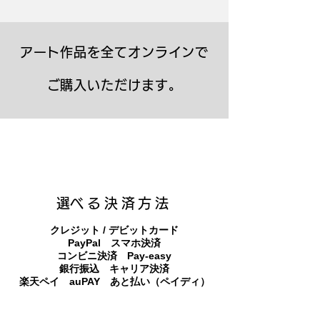
アート作品を全てオンラインで
ご購入いただけます。
キャンバスプリント【Frontier 7 2026-1】
ジクレーポスター 【Frontier 7 2026-1】
キャンバスプリント【Horizon 2026-1】
限定50部：版画【Frontier 7 2026-1】
オリジナル原画【Frontier 7-2026-1】
オリジナル原画【Yamakasa box 5】
キャンバスプリント【Yamakasa 5】
オリジナル原画【Splash image 2】
オリジナル原画【Splash image 1】
オリジナル原画【Horizon 2026-1】
キャンバスプリント【Ballet jumper
オリジナル原画【Yamakasa box】
限定50部：版画【Yamakasa 5】
キャンバスプリント【Sunset】
限定50部：版画【Renjishi 3】
3（digital）】
​選べる決済方法
クレジット / デビットカード
PayPal スマホ決済
​コンビニ決済 Pay-easy
​銀行振込 キャリア決済
​楽天ペイ auPAY あと払い（ペイディ）