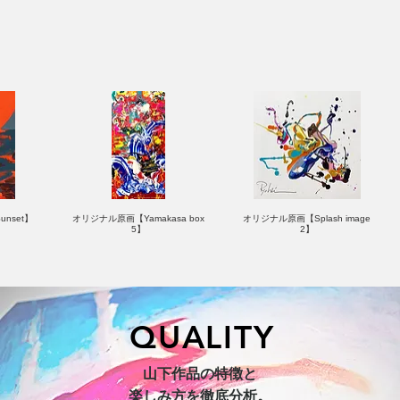
nset】
オリジナル原画【Yamakasa box
オリジナル原画【Splash image
5】
2】
QUALITY
hi 3】
キャンバスプリント【Horizon
オリジナル原画【Yamakasa box】
山下作品の特徴と
2026-1】
楽しみ方を徹底分析。