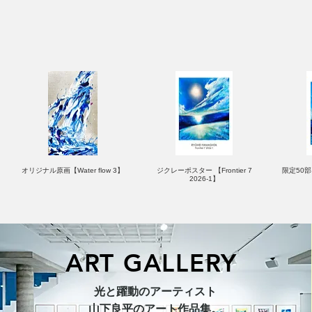
オリジナル原画【Water flow 3】
ジクレーポスター 【Frontier 7
限定50部：
2026-1】
ART GALLERY
オリジナル原画【Horizon 2026-
オリジナル原画【Splash image
キャンバスプリント【Ballet jumper
オリジナル原画【Frontier 7-2026-
限定50部
光と躍動のアーティスト​
1】
1】
3（digital）】
1】
​山下良平のアート作品集。