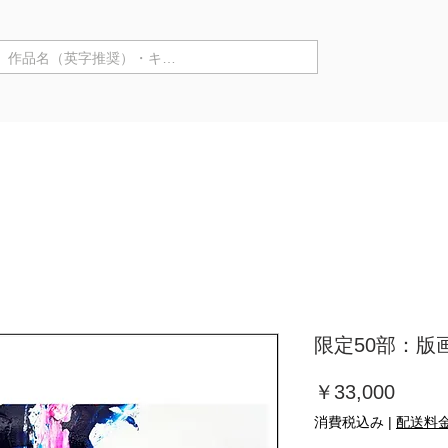
商品カテゴリ ▼
来店購入
作家情報
個展
限定50部：版画【
価
￥33,000
格
消費税込み
|
配送料