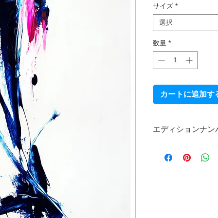
サイズ
*
選択
数量
*
カートに追加す
エディションナン
本製品は限定受注生
直筆エディションナ
なお、エディション
ので、あらかじめご