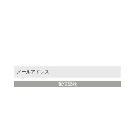
送信
お得なクーポンや新作情報をお届けします。
メールアドレスを入力してください：
配信登録
​現代絵師工房
について
ストア運営: STUDIO絵場
所在地： 神奈川県藤沢市
メールアドレス:
ryohei@artmaster.jp