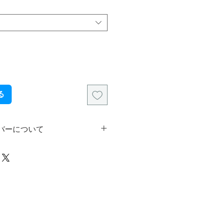
る
バーについて
産のため、一部ごとに異なった作者
ンバーが入ります。
ナンバーの指定には対応しかねます
了承ください。