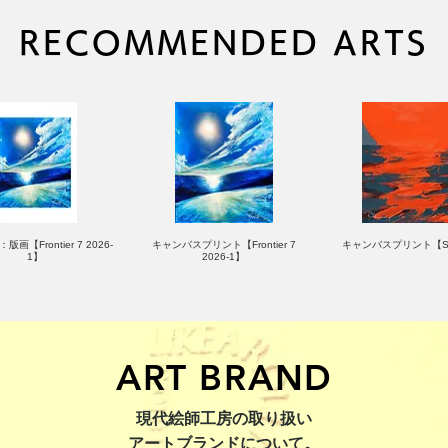
RECOMMENDED ARTS
版画【Frontier 7 2026-
キャンバスプリント【Frontier 7
キャンバスプリント【Su
1】
2026-1】
ART BRAND
：版画【Yamakasa 5】
キャンバスプリント【Yamakasa
限定50部：版画【Renjis
現代絵師工房の取り扱い
5】
アートブランドについて。