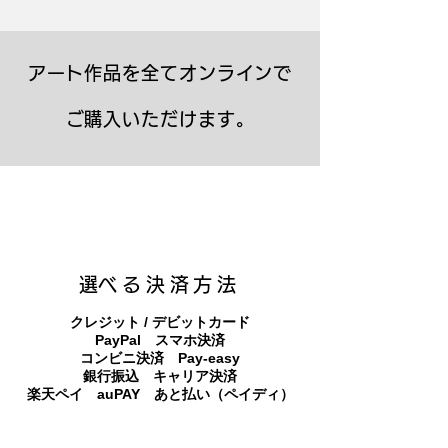
アート作品を全てオンラインで
ご購入いただけます。
キャンバスプリント【Frontier 7 2026-1】
ジクレーポスター 【Frontier 7 2026-1】
キャンバスプリント【Horizon 2026-1】
限定50部：版画【Frontier 7 2026-1】
オリジナル原画【Frontier 7-2026-1】
オリジナル原画【Yamakasa box 5】
キャンバスプリント【Yamakasa 5】
オリジナル原画【Splash image 2】
オリジナル原画【Splash image 1】
オリジナル原画【Horizon 2026-1】
キャンバスプリント【Ballet jumper
オリジナル原画【Yamakasa box】
限定50部：版画【Yamakasa 5】
キャンバスプリント【Sunset】
限定50部：版画【Renjishi 3】
3（digital）】
​選べる決済方法
クレジット / デビットカード
PayPal スマホ決済
​コンビニ決済 Pay-easy
​銀行振込 キャリア決済
​楽天ペイ auPAY あと払い（ペイディ）