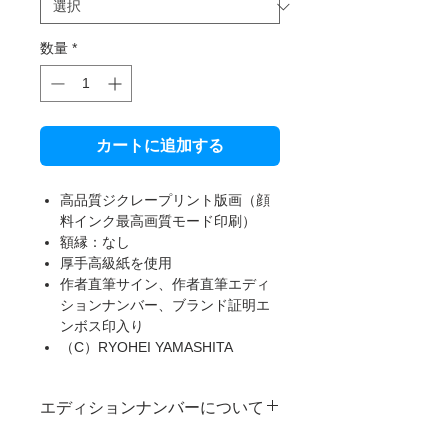
数量
*
カートに追加する
高品質ジクレープリント版画（顔
料インク最高画質モード印刷）
額縁：なし
厚手高級紙を使用
作者直筆サイン、作者直筆エディ
ションナンバー、ブランド証明エ
ンボス印入り
（C）RYOHEI YAMASHITA
エディションナンバーについて
本製品は限定受注生産のため、一部ご