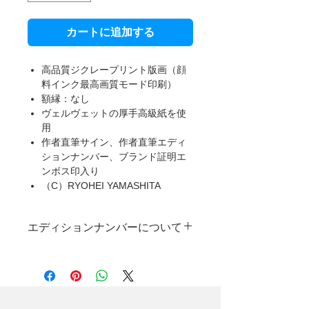
カートに追加する
高品質ジクレープリント版画（顔
料インク最高画質モード印刷）
額縁：なし
ヴェルヴェットの厚手高級紙を使
用
作者直筆サイン、作者直筆エディ
ションナンバー、ブランド証明エ
ンボス印入り
（C）RYOHEI YAMASHITA
エディションナンバーについて
本製品は限定受注生産のため、一部ご
とに異なった作者直筆エディションナ
ンバーが入ります。
なお、エディションナンバーの指定に