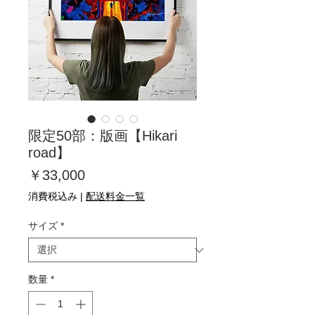
限定50部：版画【Hikari
road】
価
￥33,000
格
消費税込み
|
配送料金一覧
サイズ
*
数量
*