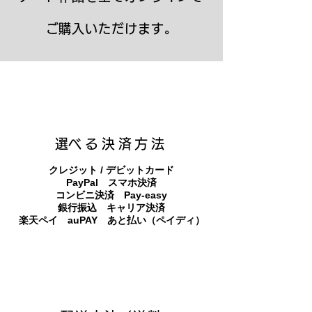
ご購入いただけます。
キャンバスプリント【Frontier 7 2026-1】
ジクレーポスター 【Frontier 7 2026-1】
キャンバスプリント【Horizon 2026-1】
限定50部：版画【Frontier 7 2026-1】
オリジナル原画【Frontier 7-2026-1】
オリジナル原画【Yamakasa box 5】
キャンバスプリント【Yamakasa 5】
オリジナル原画【Splash image 2】
オリジナル原画【Splash image 1】
オリジナル原画【Horizon 2026-1】
キャンバスプリント【Ballet jumper
オリジナル原画【Yamakasa box】
限定50部：版画【Yamakasa 5】
キャンバスプリント【Sunset】
限定50部：版画【Renjishi 3】
3（digital）】
​選べる決済方法
クレジット / デビットカード
PayPal スマホ決済
​コンビニ決済 Pay-easy
​銀行振込 キャリア決済
​楽天ペイ auPAY あと払い（ペイディ）