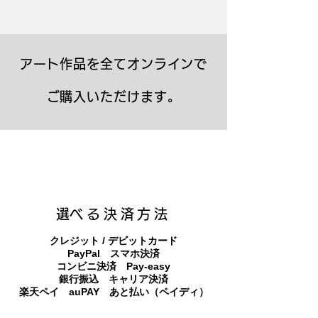
アート作品を全てオンラインで
ご購入いただけます。
キャンバスプリント【Frontier 7 2026-1】
ジクレーポスター 【Frontier 7 2026-1】
キャンバスプリント【Horizon 2026-1】
限定50部：版画【Frontier 7 2026-1】
オリジナル原画【Frontier 7-2026-1】
オリジナル原画【Yamakasa box 5】
キャンバスプリント【Yamakasa 5】
オリジナル原画【Splash image 2】
オリジナル原画【Splash image 1】
オリジナル原画【Horizon 2026-1】
キャンバスプリント【Ballet jumper
オリジナル原画【Yamakasa box】
限定50部：版画【Yamakasa 5】
キャンバスプリント【Sunset】
限定50部：版画【Renjishi 3】
3（digital）】
​選べる決済方法
クレジット / デビットカード
PayPal スマホ決済
​コンビニ決済 Pay-easy
​銀行振込 キャリア決済
​楽天ペイ auPAY あと払い（ペイディ）