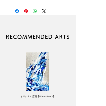
高品質ジクレープリントポスター
（顔料インク使用）
本品に額縁は付属しません
高級アート紙を使用
作者直筆サイン入り
（C）RYOHEI YAMASHITA
ブランド：LIKE A ROLLING
RECOMMENDED ARTS
STONE
オリジナル原画【Water flow 3】