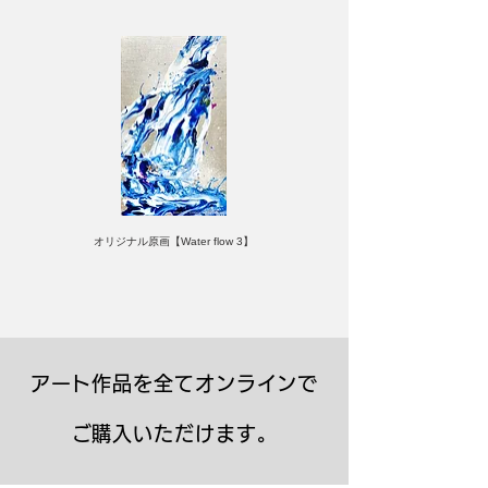
オリジナル原画【Water flow 3】
アート作品を全てオンラインで
ご購入いただけます。
キャンバスプリント【Frontier 7 2026-1】
ジクレーポスター 【Frontier 7 2026-1】
キャンバスプリント【Horizon 2026-1】
限定50部：版画【Frontier 7 2026-1】
オリジナル原画【Frontier 7-2026-1】
オリジナル原画【Yamakasa box 5】
キャンバスプリント【Yamakasa 5】
オリジナル原画【Splash image 2】
オリジナル原画【Splash image 1】
オリジナル原画【Horizon 2026-1】
キャンバスプリント【Ballet jumper
オリジナル原画【Yamakasa box】
限定50部：版画【Yamakasa 5】
キャンバスプリント【Sunset】
限定50部：版画【Renjishi 3】
3（digital）】