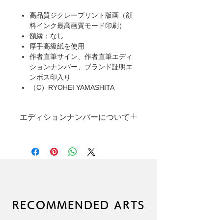
高品質ジクレープリント版画（顔
料インク最高画質モード印刷）
額縁：なし
厚手高級紙を使用
作者直筆サイン、作者直筆エディ
ションナンバー、ブランド証明エ
ンボス印入り
（C）RYOHEI YAMASHITA
エディションナンバーについて
本製品は限定受注生産のため、一部ご
とに異なった作者直筆エディションナ
ンバーが入ります。
なお、エディションナンバーの指定に
は対応しかねますので、あらかじめご
了承ください。
RECOMMENDED ARTS