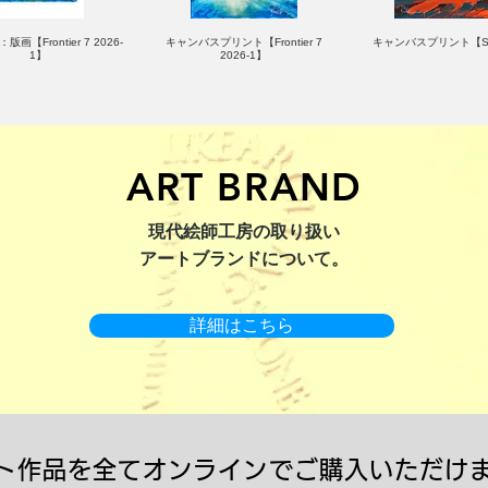
版画【Frontier 7 2026-
キャンバスプリント【Frontier 7
キャンバスプリント【Su
1】
2026-1】
ART BRAND
：版画【Yamakasa 5】
キャンバスプリント【Yamakasa
限定50部：版画【Renjis
現代絵師工房の取り扱い
5】
アートブランドについて。
詳細はこちら
ト作品を全てオンラインでご購入いただけ