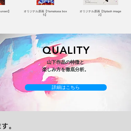
nset】
オリジナル原画【Yamakasa box
オリジナル原画【Splash image
5】
2】
QUALITY
hi 3】
キャンバスプリント【Horizon
オリジナル原画【Yamakasa box】
山下作品の特徴と
2026-1】
楽しみ方を徹底分析。
詳細はこちら
ます。