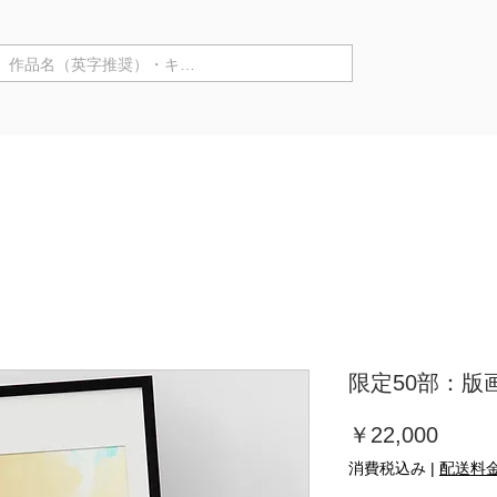
商品カテゴリ ▼
来店購入
作家情報
個展
限定50部：版画【B
価
￥22,000
格
消費税込み
|
配送料