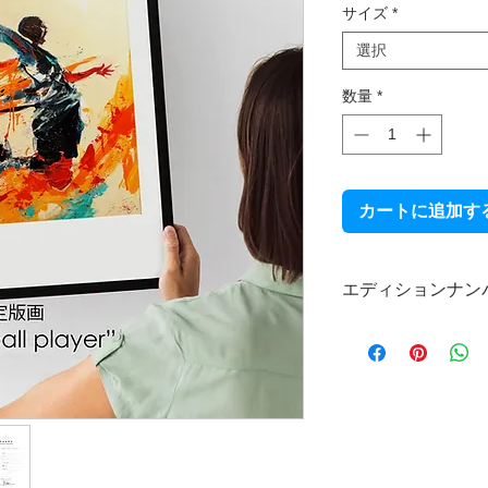
サイズ
*
選択
数量
*
カートに追加す
エディションナン
本製品は限定受注生
直筆エディションナ
なお、エディション
ので、あらかじめご