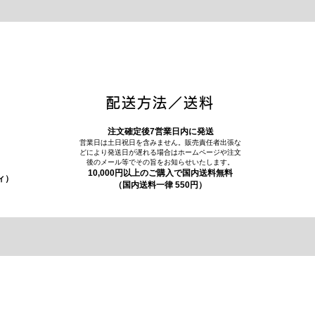
配送方法／送料
注文確定後7営業日内に発送
営業日は土日祝日を含みません。販売責任者出張な
どにより発送日が遅れる場合はホームページや注文
後のメール等でその旨をお知らせいたします。
10,000円以上のご購入で国内送料無料
ィ）
（国内送料一律 550円）
お問合せフォーム