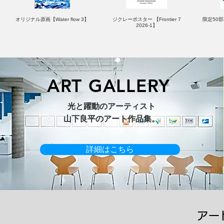
オリジナル原画【Water flow 3】
ジクレーポスター 【Frontier 7
限定50部：
2026-1】
ART GALLERY
オリジナル原画【Horizon 2026-
オリジナル原画【Splash image
キャンバスプリント【Ballet jumper
オリジナル原画【Frontier 7-2026-
限定50部
光と躍動のアーティスト​
1】
1】
3（digital）】
1】
​山下良平のアート作品集。
詳細はこちら
アー