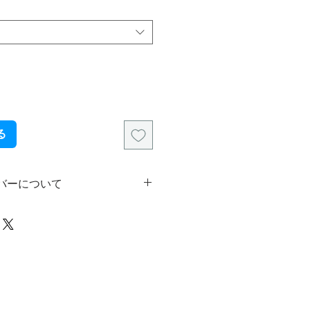
る
バーについて
産のため、一部ごとに異なった作者
ンバーが入ります。
ナンバーの指定には対応しかねます
了承ください。