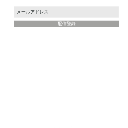
配信登録
​現代絵師工房
について
ストア運営: STUDIO絵場
所在地： 神奈川県藤沢市
メールアドレス:
ryohei@artmaster.jp
利用規約
プライバシーポリシー
特定商取引法に基づく表記
※掲載中商品の詳細な仕様は予告なく変更になることがございすのでご了承くださ