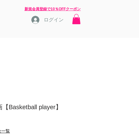
​新規会員登録で10％OFFクーポン
ログイン
店長ブログ
問合せ
asketball player】
金一覧