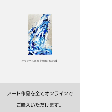
実現しました。
オリジナル原画【Water flow 3】
アート作品を全てオンラインで
ご購入いただけます。
キャンバスプリント【Frontier 7 2026-1】
ジクレーポスター 【Frontier 7 2026-1】
キャンバスプリント【Horizon 2026-1】
限定50部：版画【Frontier 7 2026-1】
オリジナル原画【Frontier 7-2026-1】
オリジナル原画【Yamakasa box 5】
キャンバスプリント【Yamakasa 5】
オリジナル原画【Splash image 2】
オリジナル原画【Splash image 1】
オリジナル原画【Horizon 2026-1】
キャンバスプリント【Ballet jumper
オリジナル原画【Yamakasa box】
限定50部：版画【Yamakasa 5】
キャンバスプリント【Sunset】
限定50部：版画【Renjishi 3】