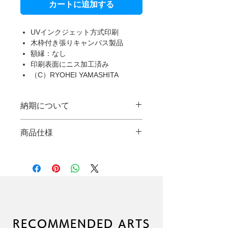
カートに追加する
UVインクジェット方式印刷
木枠付き張りキャンバス製品
額縁：なし
印刷表面にニス加工済み
（C）RYOHEI YAMASHITA
納期について
本製品は受注生産のため、通常発送日
商品仕様
に加え、3日間ほどお時間を頂きます
ことを予めご了承ください。
プリント生地：綿化繊、枠：桐材
綿化繊のプリント生地を背面で強力タ
イプのホッチキス（タッカー）で張り
込む厚みのある仕様となります。UV
インクジェットによるダイレクトプリ
ント、標準7色（CMYKLcLmLk）で鮮
明で濃厚に仕上がります。またニス加
RECOMMENDED ARTS
工を施すことで、ツヤ感のある表現が