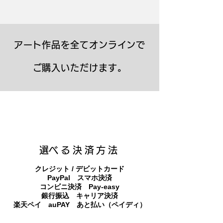
アート作品を全てオンラインで
ご購入いただけます。
キャンバスプリント【Frontier 7 2026-1】
ジクレーポスター 【Frontier 7 2026-1】
キャンバスプリント【Horizon 2026-1】
限定50部：版画【Frontier 7 2026-1】
オリジナル原画【Frontier 7-2026-1】
オリジナル原画【Yamakasa box 5】
キャンバスプリント【Yamakasa 5】
オリジナル原画【Splash image 2】
オリジナル原画【Splash image 1】
オリジナル原画【Horizon 2026-1】
キャンバスプリント【Ballet jumper
オリジナル原画【Yamakasa box】
限定50部：版画【Yamakasa 5】
キャンバスプリント【Sunset】
限定50部：版画【Renjishi 3】
3（digital）】
​選べる決済方法
クレジット / デビットカード
PayPal スマホ決済
​コンビニ決済 Pay-easy
​銀行振込 キャリア決済
​楽天ペイ auPAY あと払い（ペイディ）