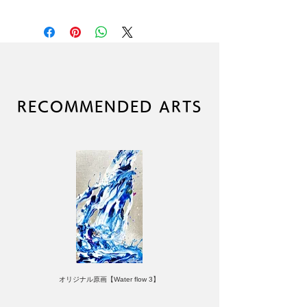
高品質ジクレープリントポスター
（顔料インク使用）
本品に額縁は付属しません
高級アート紙を使用
作者直筆サイン入り
（C）RYOHEI YAMASHITA
ブランド：LIKE A ROLLING
RECOMMENDED ARTS
STONE
オリジナル原画【Water flow 3】