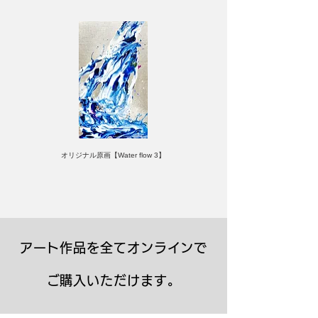
オリジナル原画【Water flow 3】
アート作品を全てオンラインで
ご購入いただけます。
キャンバスプリント【Frontier 7 2026-1】
ジクレーポスター 【Frontier 7 2026-1】
キャンバスプリント【Horizon 2026-1】
限定50部：版画【Frontier 7 2026-1】
オリジナル原画【Frontier 7-2026-1】
オリジナル原画【Yamakasa box 5】
キャンバスプリント【Yamakasa 5】
オリジナル原画【Splash image 2】
オリジナル原画【Splash image 1】
オリジナル原画【Horizon 2026-1】
キャンバスプリント【Ballet jumper
オリジナル原画【Yamakasa box】
限定50部：版画【Yamakasa 5】
キャンバスプリント【Sunset】
限定50部：版画【Renjishi 3】
3（digital）】