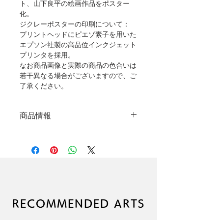
ト、山下良平の絵画作品をポスター
化。
ジクレーポスターの印刷について：
プリントヘッドにピエゾ素子を用いた
エプソン社製の高品位インクジェット
プリンタを採用。
なお商品画像と実際の商品の色合いは
若干異なる場合がございますので、ご
了承ください。
商品情報
高品質ジクレープリントポスター
（顔料インク使用）
本品に額縁は付属しません
高級アート紙を使用
作者直筆サイン入り
（C）RYOHEI YAMASHITA
ブランド：LIKE A ROLLING
RECOMMENDED ARTS
STONE