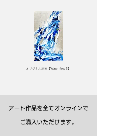
オリジナル原画【Water flow 3】
アート作品を全てオンラインで
ご購入いただけます。
キャンバスプリント【Frontier 7 2026-1】
ジクレーポスター 【Frontier 7 2026-1】
キャンバスプリント【Horizon 2026-1】
限定50部：版画【Frontier 7 2026-1】
オリジナル原画【Frontier 7-2026-1】
オリジナル原画【Yamakasa box 5】
キャンバスプリント【Yamakasa 5】
オリジナル原画【Splash image 2】
オリジナル原画【Splash image 1】
オリジナル原画【Horizon 2026-1】
キャンバスプリント【Ballet jumper
オリジナル原画【Yamakasa box】
限定50部：版画【Yamakasa 5】
キャンバスプリント【Sunset】
限定50部：版画【Renjishi 3】
3（digital）】