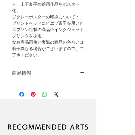
ト、山下良平の絵画作品をポスター
化。
ジクレーポスターの印刷について：
プリントヘッドにピエゾ素子を用いた
エプソン社製の高品位インクジェット
プリンタを採用。
なお商品画像と実際の商品の色合いは
若干異なる場合がございますので、ご
了承ください。
商品情報
高品質ジクレープリントポスター
（顔料インク使用）
本品に額縁は付属しません
高級アート紙を使用
作者直筆サイン入り
（C）RYOHEI YAMASHITA
ブランド：LIKE A ROLLING
RECOMMENDED ARTS
STONE