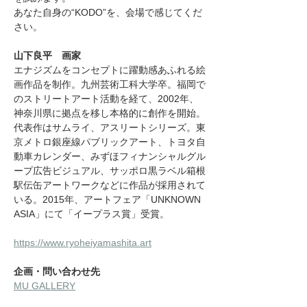
あなた自身の“KODO”を、会場で感じてくだ
さい。
山下良平　画家
エナジズムをコンセプトに躍動感あふれる絵
画作品を制作。九州芸術工科大学卒。福岡で
のストリートアート活動を経て、2002年、
神奈川県に拠点を移し本格的に創作を開始。
代表作はサムライ、アスリートシリーズ。東
京メトロ銀座線パブリックアート、トヨタ自
動車カレンダー、みずほフィナンシャルグル
ープ広告ビジュアル、サッポロ黒ラベル箱根
駅伝缶アートワークなどに作品が採用されて
いる。2015年、アートフェア「UNKNOWN 
ASIA」にて「イープラス賞」受賞。
https://www.ryoheiyamashita.art
企画・問い合わせ先
MU GALLERY