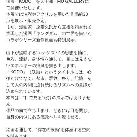
個展「KODO」を天王洲・MU GALLERYに
て開催いたします。
本展では油彩やアクリルを用いた作品約20
点を展示・販売予定。
また、漫画家・原泰久氏から直接依頼されて
実現した漫画「キングダム」の世界を描いた
コラボシリーズ新作原画も特別展示。
山下が提唱する“エナジズム”の思想を軸に、
色彩、流動、身体性を通して、目には見えな
いエネルギーの痕跡を描き出します。
「KODO」（鼓動）というタイトルには、心
拍だけでなく、都市、群衆、祭り、記憶、そ
して人の内側に流れ続けるリズムへの意識が
込められています。
本展は、“目で見る”だけの展示ではありませ
ん。
作品の前で立ち止まり、ときには目を閉じ、
自身の内側にある感覚へ耳を澄ませる。
絵画を通して、“存在の振動”を体感する空間
を試みます。