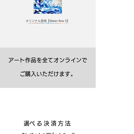
オリジナル原画【Water flow 3】
アート作品を全てオンラインで
ご購入いただけます。
キャンバスプリント【Frontier 7 2026-1】
ジクレーポスター 【Frontier 7 2026-1】
キャンバスプリント【Horizon 2026-1】
限定50部：版画【Frontier 7 2026-1】
オリジナル原画【Frontier 7-2026-1】
オリジナル原画【Yamakasa box 5】
キャンバスプリント【Yamakasa 5】
オリジナル原画【Splash image 2】
オリジナル原画【Splash image 1】
オリジナル原画【Horizon 2026-1】
キャンバスプリント【Ballet jumper
オリジナル原画【Yamakasa box】
限定50部：版画【Yamakasa 5】
キャンバスプリント【Sunset】
限定50部：版画【Renjishi 3】
3（digital）】
​選べる決済方法